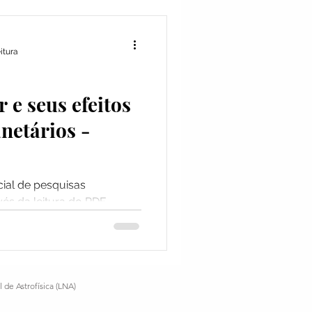
Ferramentas
itura
r e seus efeitos
netários -
ial de pesquisas
és da leitura do PDF
.
l de Astrofísica (LNA)