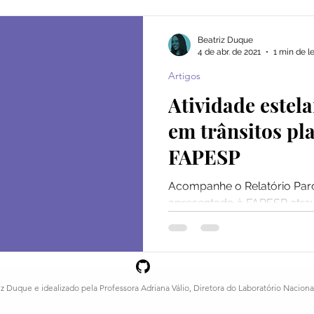
igos
Estrelas hospedeiras
Interação estrela-planeta
Beatriz Duque
4 de abr. de 2021
1 min de le
Artigos
Atividade estela
em trânsitos pla
FAPESP
Acompanhe o Relatório Parc
apresentado à FAPESP atrav
disponibilizado nessa página
iz Duque e idealizado pela Professora Adriana Válio, Diretora do Laboratório Naciona